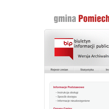
Rejestr zmian
Statystyka
In
Informacje Podstawowe
-
Instrukcja obsługi
-
Sposób dostępu
-
Informacje nieudostępnione
Organy Gminy