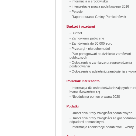
-
Informacja o środowisku
-
Interpretacje prawa podatkowego 2016
-
Petycje
-
Raport o stanie Gminy Pomiechówek
Budżet i przetargi
-
Budżet
-
Zamówienia publiczne
-
Zamówienia do 30 000 euro
-
Przetargi - nieruchomości
-
Plan postępowań o udzielenie zamówień
publicznych
-
Ogłoszenie o zamiarze przeprowadzenia
postępowania
-
Ogłoszenie o udzieleniu zamówienia z wolne
Poradnik Interesanta
-
Informacja dla osób doświadczających trud
komunikowaniem się
-
Nieodpłatna pomoc prawna 2020
Podatki
-
Umorzenia / raty zaległości podatkowych
-
Umorzenia / raty zaległości za gospodarow
odpadami komunalnymi.
-
Informacje i deklaracje podatkowe - wzory