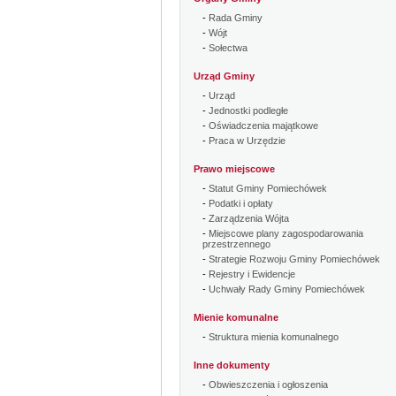
-
Rada Gminy
-
Wójt
-
Sołectwa
Urząd Gminy
-
Urząd
-
Jednostki podległe
-
Oświadczenia majątkowe
-
Praca w Urzędzie
Prawo miejscowe
-
Statut Gminy Pomiechówek
-
Podatki i opłaty
-
Zarządzenia Wójta
-
Miejscowe plany zagospodarowania
przestrzennego
-
Strategie Rozwoju Gminy Pomiechówek
-
Rejestry i Ewidencje
-
Uchwały Rady Gminy Pomiechówek
Mienie komunalne
-
Struktura mienia komunalnego
Inne dokumenty
-
Obwieszczenia i ogłoszenia