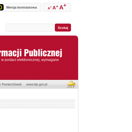
+
+
A
A
Wersja kontrastowa
+
A
e w postaci elektronicznej, wymagane
y Pomiechówek
www.bip.gov.pl