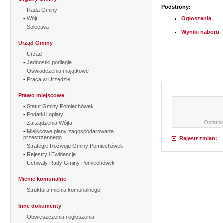
Podstrony:
-
Rada Gminy
-
Wójt
Ogłoszenia
-
Sołectwa
Wyniki naboru
Urząd Gminy
-
Urząd
-
Jednostki podległe
-
Oświadczenia majątkowe
-
Praca w Urzędzie
Prawo miejscowe
-
Statut Gminy Pomiechówek
-
Podatki i opłaty
Ostatnia
-
Zarządzenia Wójta
-
Miejscowe plany zagospodarowania
przestrzennego
Rejestr zmian:
-
Strategie Rozwoju Gminy Pomiechówek
-
Rejestry i Ewidencje
-
Uchwały Rady Gminy Pomiechówek
Mienie komunalne
-
Struktura mienia komunalnego
Inne dokumenty
-
Obwieszczenia i ogłoszenia