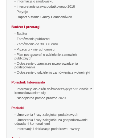
-
Informacja o środowisku
-
Interpretacje prawa podatkowego 2016
-
Petycje
-
Raport o stanie Gminy Pomiechówek
Budżet i przetargi
-
Budżet
-
Zamówienia publiczne
-
Zamówienia do 30 000 euro
-
Przetargi - nieruchomości
-
Plan postępowań o udzielenie zamówień
publicznych
-
Ogłoszenie o zamiarze przeprowadzenia
postępowania
-
Ogłoszenie o udzieleniu zamówienia z wolnej ręki
Poradnik Interesanta
-
Informacja dla osób doświadczających trudności z
komunikowaniem się
-
Nieodpłatna pomoc prawna 2020
Podatki
-
Umorzenia / raty zaległości podatkowych
-
Umorzenia / raty zaległości za gospodarowanie
odpadami komunalnymi.
-
Informacje i deklaracje podatkowe - wzory