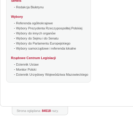
Serwis
-
Redakcja Biuletynu
Wybory
-
Referenda ogólnokrajowe
-
Wybory Prezydenta Rzeczypospolitej Polskiej
-
Wybory do innych organów
-
Wybory do Sejmu i do Senatu
-
Wybory do Parlamentu Europejskiego
-
Wybory samorządowe i referenda lokalne
Rządowe Centrum Legislacji
-
Dziennik Ustaw
-
Monitor Polski
-
Dziennik Urzędowy Województwa Mazowieckiego
Strona oglądana:
84518
razy.