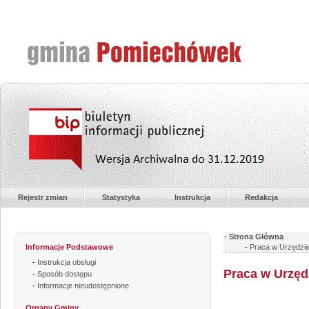
Rejestr zmian
Statystyka
Instrukcja
Redakcja
-
Strona Główna
Informacje Podstawowe
-
Praca w Urzędzi
-
Instrukcja obsługi
Praca w Urzęd
-
Sposób dostępu
-
Informacje nieudostępnione
Organy Gminy