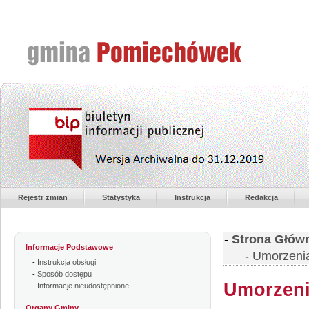
Rejestr zmian
Statystyka
Instrukcja
Redakcja
-
Strona Głów
Informacje Podstawowe
-
Umorzenia
-
Instrukcja obsługi
-
Sposób dostępu
Umorzeni
-
Informacje nieudostępnione
Organy Gminy