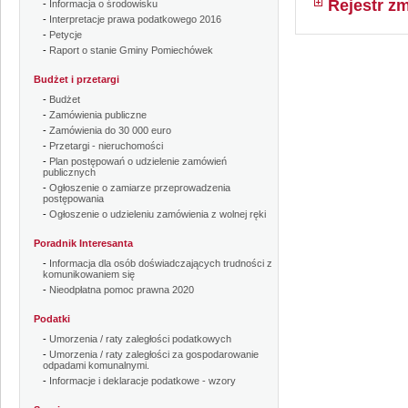
Rejestr zm
-
Informacja o środowisku
-
Interpretacje prawa podatkowego 2016
-
Petycje
-
Raport o stanie Gminy Pomiechówek
Budżet i przetargi
-
Budżet
-
Zamówienia publiczne
-
Zamówienia do 30 000 euro
-
Przetargi - nieruchomości
-
Plan postępowań o udzielenie zamówień
publicznych
-
Ogłoszenie o zamiarze przeprowadzenia
postępowania
-
Ogłoszenie o udzieleniu zamówienia z wolnej ręki
Poradnik Interesanta
-
Informacja dla osób doświadczających trudności z
komunikowaniem się
-
Nieodpłatna pomoc prawna 2020
Podatki
-
Umorzenia / raty zaległości podatkowych
-
Umorzenia / raty zaległości za gospodarowanie
odpadami komunalnymi.
-
Informacje i deklaracje podatkowe - wzory