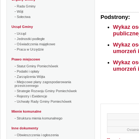
-
Rada Gminy
-
Wójt
Podstrony:
-
Sołectwa
Wykaz osó
Urząd Gminy
publicznej
-
Urząd
-
Jednostki podległe
Wykaz osó
-
Oświadczenia majątkowe
-
Praca w Urzędzie
umorzeń i 
Prawo miejscowe
Wykaz osó
-
Statut Gminy Pomiechówek
umorzeń i
-
Podatki i opłaty
-
Zarządzenia Wójta
-
Miejscowe plany zagospodarowania
przestrzennego
-
Strategie Rozwoju Gminy Pomiechówek
-
Rejestry i Ewidencje
-
Uchwały Rady Gminy Pomiechówek
Mienie komunalne
-
Struktura mienia komunalnego
Inne dokumenty
Ostatnia
-
Obwieszczenia i ogłoszenia