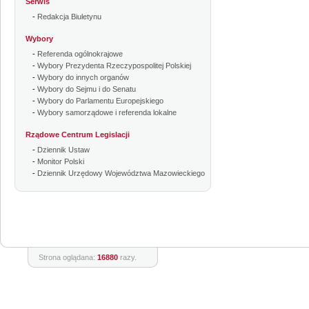
Serwis
-
Redakcja Biuletynu
Wybory
-
Referenda ogólnokrajowe
-
Wybory Prezydenta Rzeczypospolitej Polskiej
-
Wybory do innych organów
-
Wybory do Sejmu i do Senatu
-
Wybory do Parlamentu Europejskiego
-
Wybory samorządowe i referenda lokalne
Rządowe Centrum Legislacji
-
Dziennik Ustaw
-
Monitor Polski
-
Dziennik Urzędowy Województwa Mazowieckiego
Strona oglądana:
16880
razy.