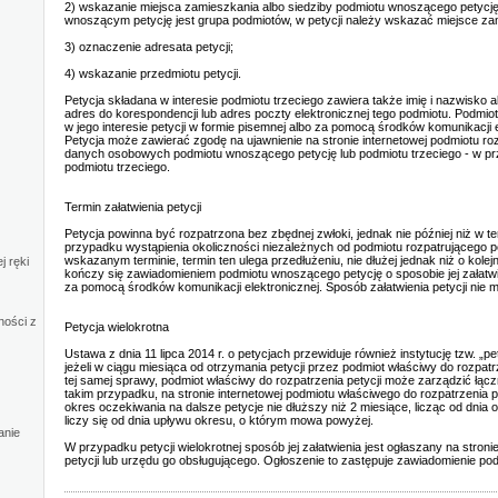
2) wskazanie miejsca zamieszkania albo siedziby podmiotu wnoszącego petycję 
wnoszącym petycję jest grupa podmiotów, w petycji należy wskazać miejsce za
3) oznaczenie adresata petycji;
4) wskazanie przedmiotu petycji.
Petycja składana w interesie podmiotu trzeciego zawiera także imię i nazwisko 
adres do korespondencji lub adres poczty elektronicznej tego podmiotu. Podmi
w jego interesie petycji w formie pisemnej albo za pomocą środków komunikacji e
Petycja może zawierać zgodę na ujawnienie na stronie internetowej podmiotu ro
danych osobowych podmiotu wnoszącego petycję lub podmiotu trzeciego - w prz
podmiotu trzeciego.
Termin załatwienia petycji
Petycja powinna być rozpatrzona bez zbędnej zwłoki, jednak nie później niż w ter
przypadku wystąpienia okoliczności niezależnych od podmiotu rozpatrującego pe
wskazanym terminie, termin ten ulega przedłużeniu, nie dłużej jednak niż o kole
j ręki
kończy się zawiadomieniem podmiotu wnoszącego petycję o sposobie jej załatwi
za pomocą środków komunikacji elektronicznej. Sposób załatwienia petycji nie
ności z
Petycja wielokrotna
Ustawa z dnia 11 lipca 2014 r. o petycjach przewiduje również instytucję tzw. „pe
jeżeli w ciągu miesiąca od otrzymania petycji przez podmiot właściwy do rozpat
tej samej sprawy, podmiot właściwy do rozpatrzenia petycji może zarządzić łącz
takim przypadku, na stronie internetowej podmiotu właściwego do rozpatrzenia p
okres oczekiwania na dalsze petycje nie dłuższy niż 2 miesiące, licząc od dnia o
liczy się od dnia upływu okresu, o którym mowa powyżej.
anie
W przypadku petycji wielokrotnej sposób jej załatwienia jest ogłaszany na stron
petycji lub urzędu go obsługującego. Ogłoszenie to zastępuje zawiadomienie pod