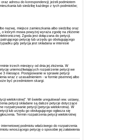
oraz adresu do korespondencji; jeżeli podmiotem
mieszkania lub siedzibę każdego z tych podmiotów;
albo nazwę, miejsce zamieszkania albo siedzibę oraz
ot, o którym mowa powyżej wyraża zgodę na złożenie
lektronicznej. Zgoda jest dołączana do petycji.
zpatrującego petycję lub urzędu go obsługującego
ypadku gdy petycja jest składana w interesie
minie trzech miesięcy od dnia jej złożenia. W
tycję uniemożliwiających rozpatrzenie petycji we
jne 3 miesiące. Postępowanie w sprawie petycji
enia wraz z uzasadnieniem - w formie pisemnej albo
 może być przedmiotem skargi.
tycji wielokrotnej”. W świetle uregulowań ww. ustawy,
rzenia petycji składane są dalsze petycje dotyczące
ne rozpatrywanie petycji (petycja wielokrotna). W
etycji lub urzędu go obsługującego ogłasza się
głoszenia. Termin rozpatrzenia petycji wielokrotnej
ie internetowej podmiotu właściwego do rozpatrzenia
miotu wnoszącego petycję o sposobie jej załatwienia