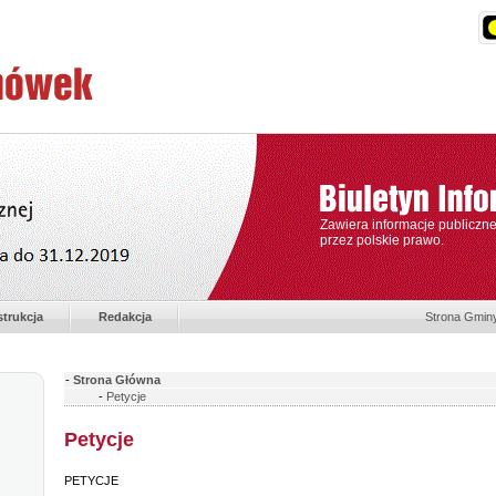
Zawiera informacje publiczn
przez polskie prawo.
strukcja
Redakcja
Strona Gmin
-
Strona Główna
-
Petycje
Petycje
PETYCJE