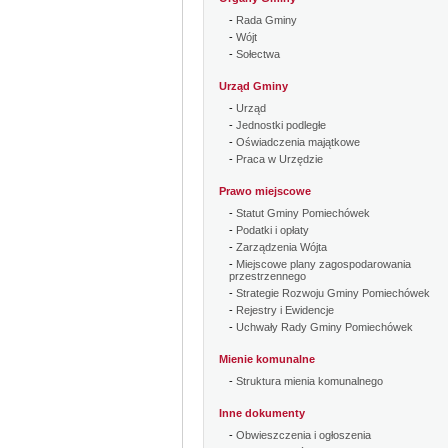
-
Rada Gminy
-
Wójt
-
Sołectwa
Urząd Gminy
-
Urząd
-
Jednostki podległe
-
Oświadczenia majątkowe
-
Praca w Urzędzie
Prawo miejscowe
-
Statut Gminy Pomiechówek
-
Podatki i opłaty
-
Zarządzenia Wójta
-
Miejscowe plany zagospodarowania
przestrzennego
-
Strategie Rozwoju Gminy Pomiechówek
-
Rejestry i Ewidencje
-
Uchwały Rady Gminy Pomiechówek
Mienie komunalne
-
Struktura mienia komunalnego
Inne dokumenty
-
Obwieszczenia i ogłoszenia