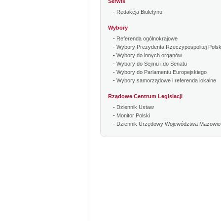
Serwis
-
Redakcja Biuletynu
Wybory
-
Referenda ogólnokrajowe
-
Wybory Prezydenta Rzeczypospolitej Polsk
-
Wybory do innych organów
-
Wybory do Sejmu i do Senatu
-
Wybory do Parlamentu Europejskiego
-
Wybory samorządowe i referenda lokalne
Rządowe Centrum Legislacji
-
Dziennik Ustaw
-
Monitor Polski
-
Dziennik Urzędowy Województwa Mazowie