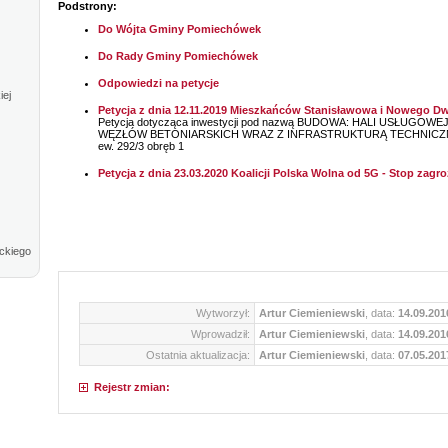
Podstrony:
Do Wójta Gminy Pomiechówek
Do Rady Gminy Pomiechówek
Odpowiedzi na petycje
iej
Petycja z dnia 12.11.2019 Mieszkańców Stanisławowa i Nowego 
Petycja dotycząca inwestycji pod nazwą BUDOWA: HALI USŁUG
WĘZŁÓW BETONIARSKICH WRAZ Z INFRASTRUKTURĄ TECHNICZNĄ w S
ew. 292/3 obręb 1
Petycja z dnia 23.03.2020 Koalicji Polska Wolna od 5G - Stop zagro
ckiego
Wytworzył:
Artur Ciemieniewski
, data:
14.09.201
Wprowadził:
Artur Ciemieniewski
, data:
14.09.201
Ostatnia aktualizacja:
Artur Ciemieniewski
, data:
07.05.201
Rejestr zmian: