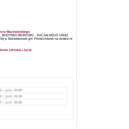
Dworu Mazowieckiego
OWEJ, BUDYNKU BIUROWO - SOCJALNEGO ORAZ
tanisławowie gm. Pomiechówek na działce nr
żeniu zdrowia i życia
6
r., godz.
23.00
6
r., godz.
23.34
7
r., godz.
20.26