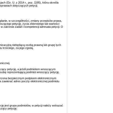
jach (Dz. U. z 2014 r., poz. 1195), która określa
 sprawach dotyczących petycji.
ądanie, w szczególności, zmiany przepisów prawa,
oszącego petycję, życia zbiorowego lub wartości
 zakresie zadań i kompetencji adresata petycji. O
nizacyjną niebędącą osobą prawną lub grupę tych
u trzeciego, za jego zgodą.
nicznej.
szący petycję, a jeżeli podmiotem wnoszącym
 osobę reprezentującą podmiot wnoszący petycję.
atrzona bezpiecznym podpisem elektronicznym
 zawierać adres poczty elektronicznej podmiotu
ję jest grupa podmiotów, w petycji należy wskazać
zący petycję;