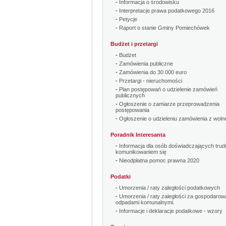
-
Informacja o środowisku
-
Interpretacje prawa podatkowego 2016
-
Petycje
-
Raport o stanie Gminy Pomiechówek
Budżet i przetargi
-
Budżet
-
Zamówienia publiczne
-
Zamówienia do 30 000 euro
-
Przetargi - nieruchomości
-
Plan postępowań o udzielenie zamówień
publicznych
-
Ogłoszenie o zamiarze przeprowadzenia
postępowania
-
Ogłoszenie o udzieleniu zamówienia z wolne
Poradnik Interesanta
-
Informacja dla osób doświadczających trud
komunikowaniem się
-
Nieodpłatna pomoc prawna 2020
Podatki
-
Umorzenia / raty zaległości podatkowych
-
Umorzenia / raty zaległości za gospodarow
odpadami komunalnymi.
-
Informacje i deklaracje podatkowe - wzory