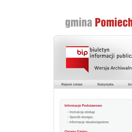
Rejestr zmian
Statystyka
In
Informacje Podstawowe
-
Instrukcja obsługi
-
Sposób dostępu
-
Informacje nieudostępnione
Organy Gminy