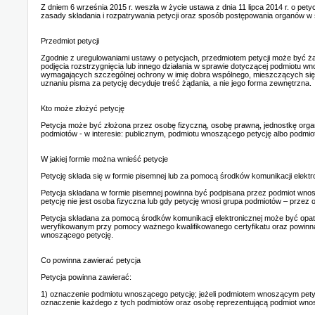
Z dniem 6 września 2015 r. weszła w życie ustawa z dnia 11 lipca 2014 r. o petyc
zasady składania i rozpatrywania petycji oraz sposób postępowania organów w
Przedmiot petycji
Zgodnie z uregulowaniami ustawy o petycjach, przedmiotem petycji może być ż
podjęcia rozstrzygnięcia lub innego działania w sprawie dotyczącej podmiotu wn
wymagających szczególnej ochrony w imię dobra wspólnego, mieszczących się w
uznaniu pisma za petycję decyduje treść żądania, a nie jego forma zewnętrzna.
Kto może złożyć petycję
Petycja może być złożona przez osobę fizyczną, osobę prawną, jednostkę orga
podmiotów - w interesie: publicznym, podmiotu wnoszącego petycję albo podmiot
W jakiej formie można wnieść petycje
Petycję składa się w formie pisemnej lub za pomocą środków komunikacji elektro
Petycja składana w formie pisemnej powinna być podpisana przez podmiot wno
petycję nie jest osoba fizyczna lub gdy petycję wnosi grupa podmiotów – przez
Petycja składana za pomocą środków komunikacji elektronicznej może być op
weryfikowanym przy pomocy ważnego kwalifikowanego certyfikatu oraz powinna
wnoszącego petycję.
Co powinna zawierać petycja
Petycja powinna zawierać:
1) oznaczenie podmiotu wnoszącego petycję; jeżeli podmiotem wnoszącym petyc
oznaczenie każdego z tych podmiotów oraz osobę reprezentującą podmiot wnos