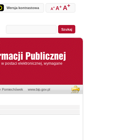
+
+
A
A
Wersja kontrastowa
+
A
e w postaci elektronicznej, wymagane
y Pomiechówek
www.bip.gov.pl